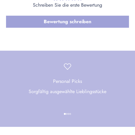
Schreiben Sie die erste Bewertung
Bewertung schreiben
Personal Picks
Sorgfältig ausgewählte Lieblingsstücke
Gehe zu Element 1
Gehe zu Element 2
Gehe zu Element 3
Gehe zu Element 4