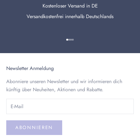
Kostenloser Versand in DE
Versandkostenfrei innerhalb Deutschlands
Gehe zu Element 1
Gehe zu Element 2
Gehe zu Element 3
Gehe zu Element 4
Newsletter Anmeldung
Abonniere unseren Newsletter und wir informieren dich
künftig über Neuheiten, Aktionen und Rabatte.
ABONNIEREN