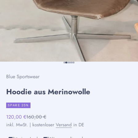
Gehe zu Element 1
Gehe zu Element 2
Gehe zu Element 3
Gehe zu Element 4
Gehe zu Element 5
Gehe zu Element 6
Blue Sportswear
Hoodie aus Merinowolle
SPARE 25%
Angebot
Regulärer Preis
120,00 €
160,00 €
inkl. MwSt. | kostenloser
Versand
in DE