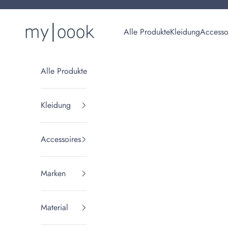
Zum Inhalt springen
myloook | Nachhaltige Damenmode & Fair Fashion Online
Alle Produkte
Kleidung
Accesso
Alle Produkte
Kleidung
Accessoires
Marken
Material