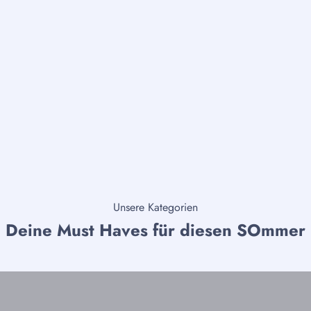
die
Sti
Unsere Kategorien
Röcke und mehr
B
Deine Must Haves für diesen
SOmmer
Röcke
S
JETZT ENTDECKEN