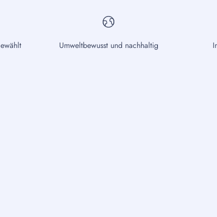
gewählt
Umweltbewusst und nachhaltig
I
Übe
Der
Ein
und
wer
mod