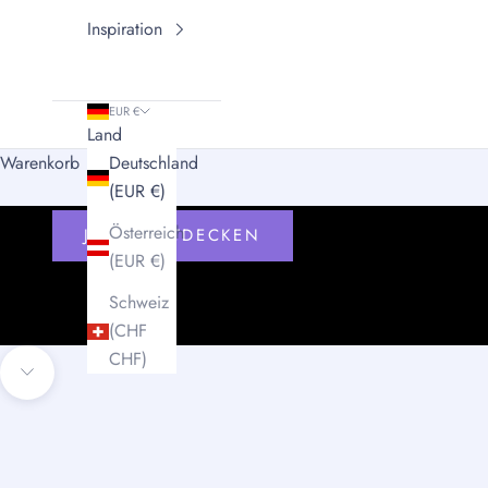
Inspiration
EUR €
Land
Warenkorb
Deutschland
Trag, was du meinst.
(EUR €)
Entdecke dein neues Lieblingsteil. Zeitlos und hochwe
Österreich
JETZT ENTDECKEN
(EUR €)
Schweiz
(CHF
CHF)
Navigieren Sie zum nächsten Abschnitt