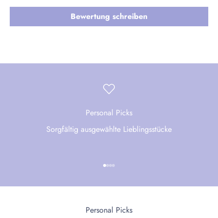
Bewertung schreiben
Personal Picks
Sorgfältig ausgewählte Lieblingsstücke
Gehe zu Element 1
Gehe zu Element 2
Gehe zu Element 3
Gehe zu Element 4
Personal Picks