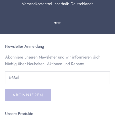
Versandkostenfrei innerhalb Deutschlands
Gehe zu Element 1
Gehe zu Element 2
Gehe zu Element 3
Gehe zu Element 4
Newsletter Anmeldung
Abonniere unseren Newsletter und wir informieren dich
künftig über Neuheiten, Aktionen und Rabatte.
ABONNIEREN
Unsere Produkte