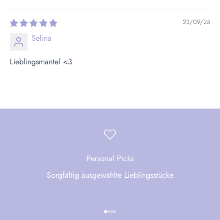
23/09/25
Selina
Lieblingsmantel <3
Personal Picks
Sorgfältig ausgewählte Lieblingsstücke
Gehe zu Element 1
Gehe zu Element 2
Gehe zu Element 3
Gehe zu Element 4