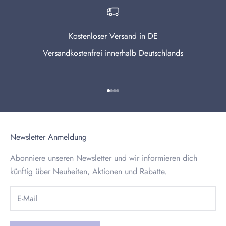
Kostenloser Versand in DE
Versandkostenfrei innerhalb Deutschlands
Gehe zu Element 1
Gehe zu Element 2
Gehe zu Element 3
Gehe zu Element 4
Newsletter Anmeldung
Abonniere unseren Newsletter und wir informieren dich
künftig über Neuheiten, Aktionen und Rabatte.