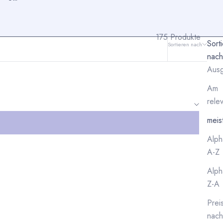
175 Produkte
Sort
Sortieren nach
Filtern
nach
Ausg
Am
rele
meis
Alph
A-Z
Alph
Z-A
Prei
nach