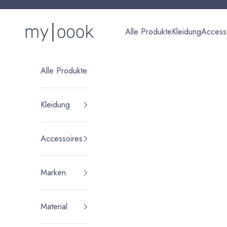
Zum Inhalt springen
myloook | Nachhaltige Damenmode & Fair Fashion Online
Alle Produkte
Kleidung
Access
Alle Produkte
Kleidung
Accessoires
Marken
Material